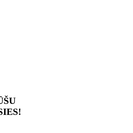
ŪŠU
IES!