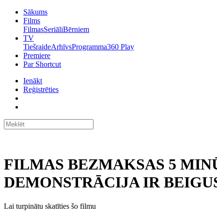
Sākums
Films
Filmas
Seriāli
Bērniem
TV
Tiešraide
Arhīvs
Programma
360 Play
Premiere
Par Shortcut
Ienākt
Reģistrēties
FILMAS BEZMAKSAS 5 MIN
DEMONSTRĀCIJA IR BEIGUS
Lai turpinātu skatīties šo filmu