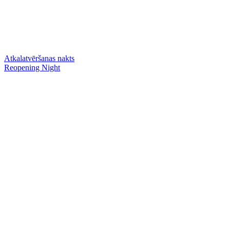
Atkalatvēršanas nakts
Reopening Night