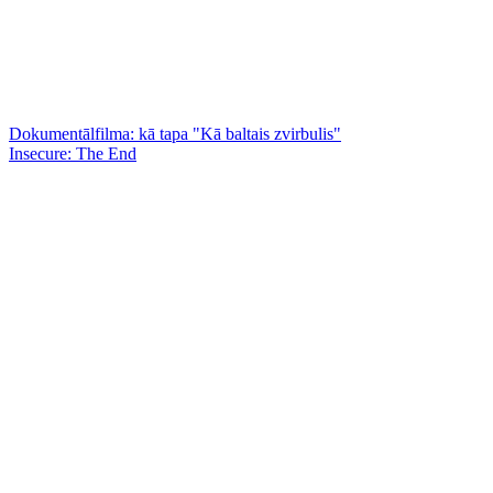
Dokumentālfilma: kā tapa "Kā baltais zvirbulis"
Insecure: The End