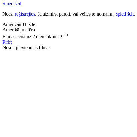
Spied šeit
Neesi
reģistrējies
. Ja aizmirsi paroli, vai vēlies to nomainīt,
spied šeit
.
American Hustle
Amerikāņu afēra
99
Filmas cena uz 2 diennaktīm
€
2,
Pirkt
Nesen pievienotās filmas