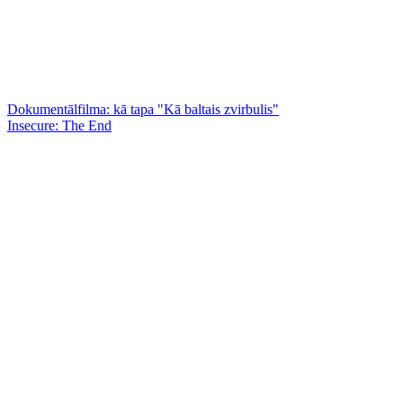
Dokumentālfilma: kā tapa "Kā baltais zvirbulis"
Insecure: The End