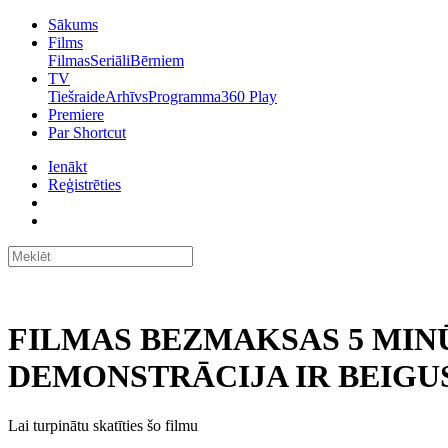
Sākums
Films
Filmas
Seriāli
Bērniem
TV
Tiešraide
Arhīvs
Programma
360 Play
Premiere
Par Shortcut
Ienākt
Reģistrēties
FILMAS BEZMAKSAS 5 MIN
DEMONSTRĀCIJA IR BEIGUS
Lai turpinātu skatīties šo filmu