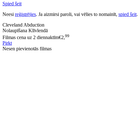
Spied šeit
Neesi
reģistrējies
. Ja aizmirsi paroli, vai vēlies to nomainīt,
spied šeit
.
Cleveland Abduction
Nolaupīšana Klīvlendā
99
Filmas cena uz 2 diennaktīm
€
2,
Pirkt
Nesen pievienotās filmas