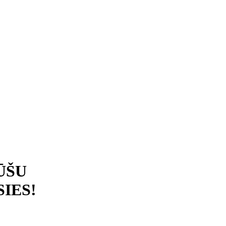
ŪŠU
IES!