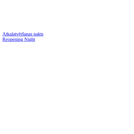
Atkalatvēršanas nakts
Reopening Night