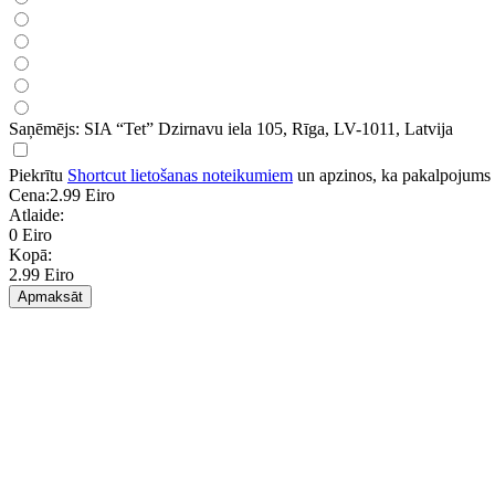
Saņēmējs: SIA “Tet” Dzirnavu iela 105, Rīga, LV-1011, Latvija
Piekrītu
Shortcut lietošanas noteikumiem
un apzinos, ka pakalpojums tie
Cena:
2.99 Eiro
Atlaide:
0 Eiro
Kopā:
2.99 Eiro
Apmaksāt