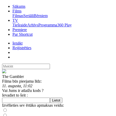
Sākums
Films
Filmas
Seriāli
Bērniem
TV
Tiešraide
Arhīvs
Programma
360 Play
Premiere
Par Shortcut
Ienākt
Reģistrēties
The Gambler
Filma būs pieejama līdz:
11. augusta, 11:02
Vai Jums ir atlaižu kods ?
Ievadiet to šeit :
Lietot
Izvēlieties sev ērtāko apmaksas veidu: