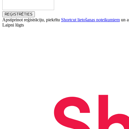
REĢISTRĒTIES
Apstiprinot reģistrāciju, piekrītu
Shortcut lietošanas noteikumiem
un ap
Laipni lūgts