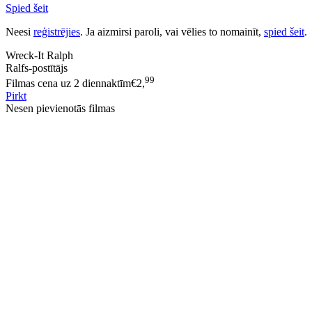
Spied šeit
Neesi
reģistrējies
. Ja aizmirsi paroli, vai vēlies to nomainīt,
spied šeit
.
Wreck-It Ralph
Ralfs-postītājs
99
Filmas cena uz 2 diennaktīm
€
2,
Pirkt
Nesen pievienotās filmas