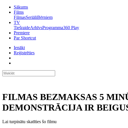
Sākums
Films
Filmas
Seriāli
Bērniem
TV
Tiešraide
Arhīvs
Programma
360 Play
Premiere
Par Shortcut
Ienākt
Reģistrēties
FILMAS BEZMAKSAS 5 MIN
DEMONSTRĀCIJA IR BEIGUS
Lai turpinātu skatīties šo filmu