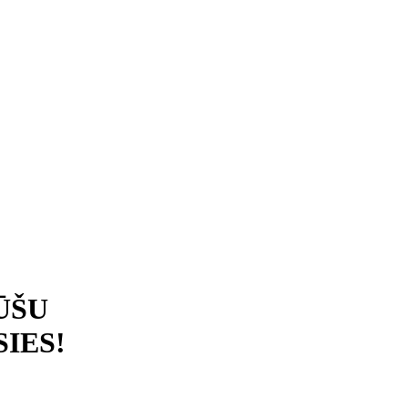
ŪŠU
IES!