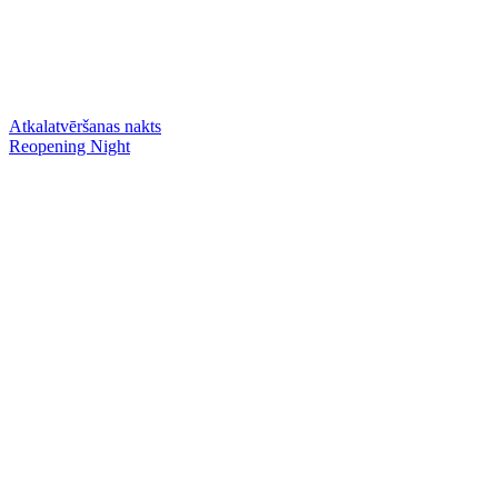
Atkalatvēršanas nakts
Reopening Night