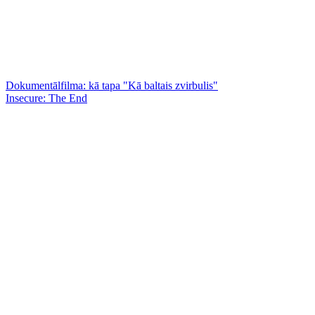
Dokumentālfilma: kā tapa "Kā baltais zvirbulis"
Insecure: The End