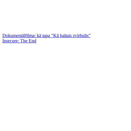
Dokumentālfilma: kā tapa "Kā baltais zvirbulis"
Insecure: The End