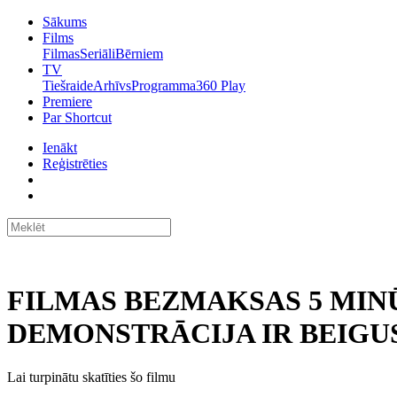
Sākums
Films
Filmas
Seriāli
Bērniem
TV
Tiešraide
Arhīvs
Programma
360 Play
Premiere
Par Shortcut
Ienākt
Reģistrēties
FILMAS BEZMAKSAS 5 MIN
DEMONSTRĀCIJA IR BEIGUS
Lai turpinātu skatīties šo filmu