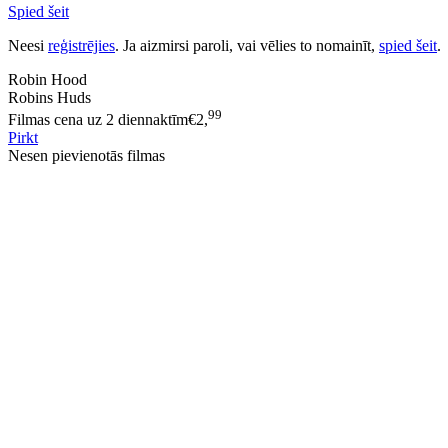
Spied šeit
Neesi
reģistrējies
. Ja aizmirsi paroli, vai vēlies to nomainīt,
spied šeit
.
Robin Hood
Robins Huds
99
Filmas cena uz 2 diennaktīm
€
2,
Pirkt
Nesen pievienotās filmas