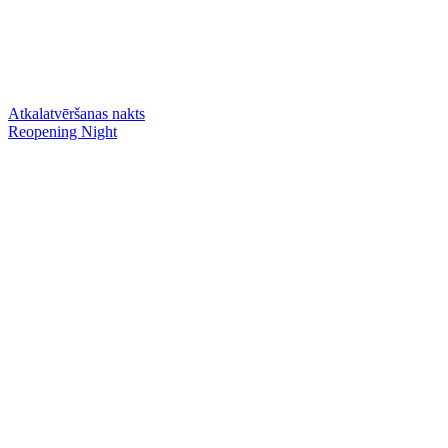
Atkalatvēršanas nakts
Reopening Night