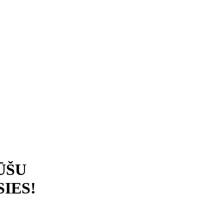
ŪŠU
IES!