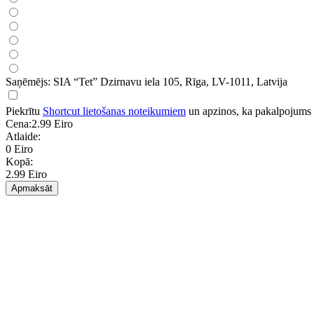
Saņēmējs: SIA “Tet” Dzirnavu iela 105, Rīga, LV-1011, Latvija
Piekrītu
Shortcut lietošanas noteikumiem
un apzinos, ka pakalpojums tie
Cena:
2.99 Eiro
Atlaide:
0 Eiro
Kopā:
2.99 Eiro
Apmaksāt