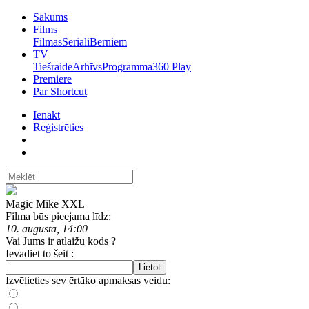
Sākums
Films
Filmas
Seriāli
Bērniem
TV
Tiešraide
Arhīvs
Programma
360 Play
Premiere
Par Shortcut
Ienākt
Reģistrēties
Magic Mike XXL
Filma būs pieejama līdz:
10. augusta, 14:00
Vai Jums ir atlaižu kods ?
Ievadiet to šeit :
Lietot
Izvēlieties sev ērtāko apmaksas veidu: