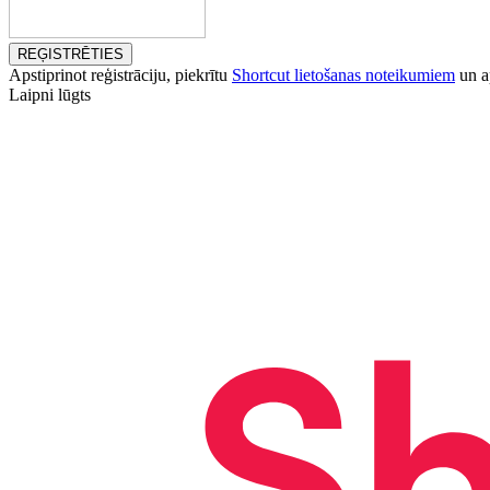
REĢISTRĒTIES
Apstiprinot reģistrāciju, piekrītu
Shortcut lietošanas noteikumiem
un ap
Laipni lūgts