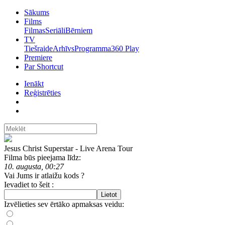
Sākums
Films
Filmas
Seriāli
Bērniem
TV
Tiešraide
Arhīvs
Programma
360 Play
Premiere
Par Shortcut
Ienākt
Reģistrēties
Jesus Christ Superstar - Live Arena Tour
Filma būs pieejama līdz:
10. augusta, 00:27
Vai Jums ir atlaižu kods ?
Ievadiet to šeit :
Lietot
Izvēlieties sev ērtāko apmaksas veidu: