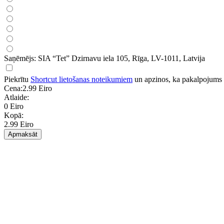
Saņēmējs: SIA “Tet” Dzirnavu iela 105, Rīga, LV-1011, Latvija
Piekrītu
Shortcut lietošanas noteikumiem
un apzinos, ka pakalpojums tie
Cena:
2.99 Eiro
Atlaide:
0 Eiro
Kopā:
2.99 Eiro
Apmaksāt