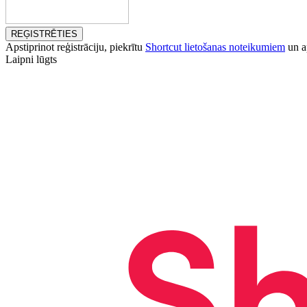
REĢISTRĒTIES
Apstiprinot reģistrāciju, piekrītu
Shortcut lietošanas noteikumiem
un ap
Laipni lūgts