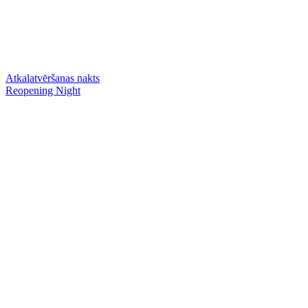
Atkalatvēršanas nakts
Reopening Night