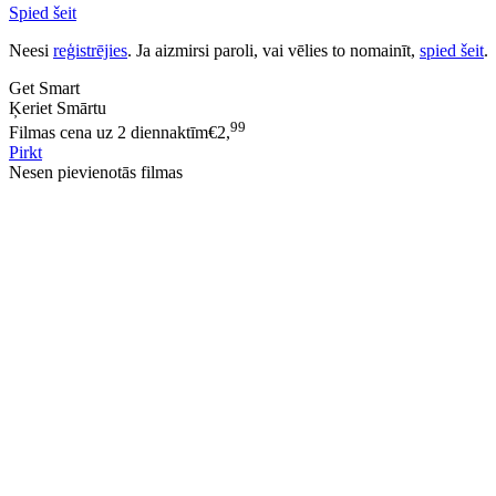
Spied šeit
Neesi
reģistrējies
. Ja aizmirsi paroli, vai vēlies to nomainīt,
spied šeit
.
Get Smart
Ķeriet Smārtu
99
Filmas cena uz 2 diennaktīm
€
2,
Pirkt
Nesen pievienotās filmas