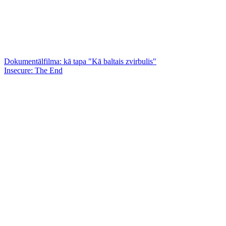
Dokumentālfilma: kā tapa "Kā baltais zvirbulis"
Insecure: The End