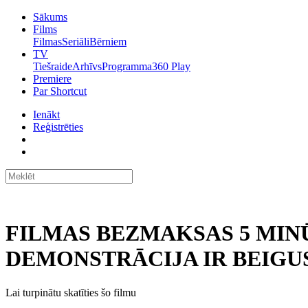
Sākums
Films
Filmas
Seriāli
Bērniem
TV
Tiešraide
Arhīvs
Programma
360 Play
Premiere
Par Shortcut
Ienākt
Reģistrēties
FILMAS BEZMAKSAS 5 MIN
DEMONSTRĀCIJA IR BEIGUS
Lai turpinātu skatīties šo filmu