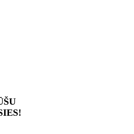
ŪŠU
IES!