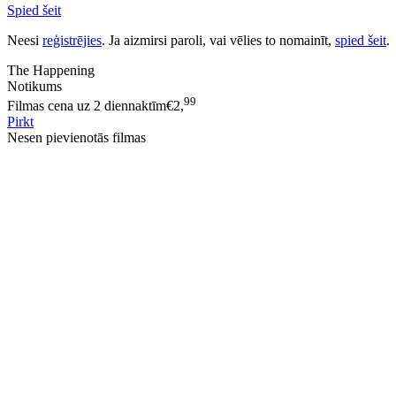
Spied šeit
Neesi
reģistrējies
. Ja aizmirsi paroli, vai vēlies to nomainīt,
spied šeit
.
The Happening
Notikums
99
Filmas cena uz 2 diennaktīm
€
2,
Pirkt
Nesen pievienotās filmas