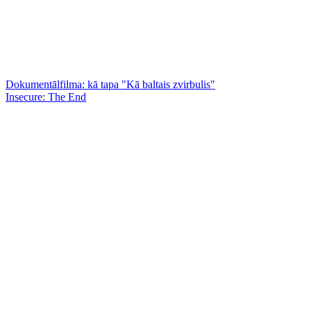
Dokumentālfilma: kā tapa "Kā baltais zvirbulis"
Insecure: The End