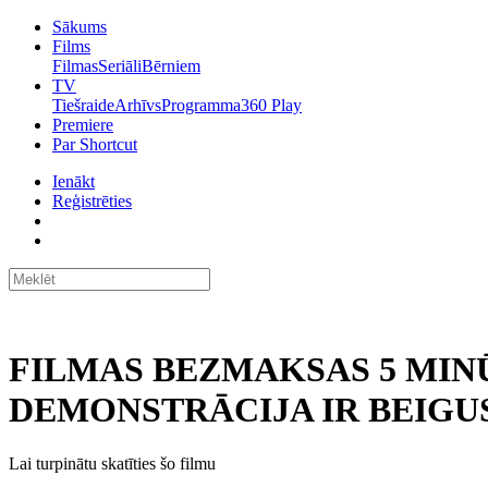
Sākums
Films
Filmas
Seriāli
Bērniem
TV
Tiešraide
Arhīvs
Programma
360 Play
Premiere
Par Shortcut
Ienākt
Reģistrēties
FILMAS BEZMAKSAS 5 MIN
DEMONSTRĀCIJA IR BEIGUS
Lai turpinātu skatīties šo filmu