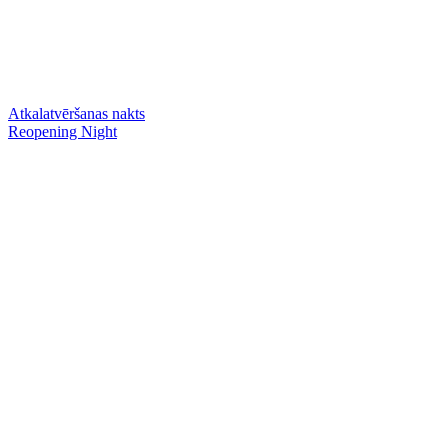
Atkalatvēršanas nakts
Reopening Night