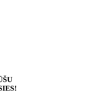
ŪŠU
IES!